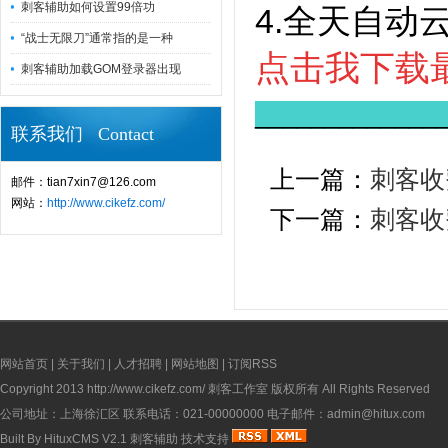
刺客辅助如何设置99倍功
4.全天自动
“战士无限刀”通常指的是一种
点击我下载
刺客辅助加载GOM登录器出现
_____________
联系我们 Contact
上一篇：
刺客收
邮件：tian7xin7@126.com
网站：
http://www.cikefz.com/
下一篇：
刺客收
网站首页
|
关于我们
|
人才招聘
|
网站地图
|
订阅RSS
Copyright 2013
http://www.cikefz.com/
刺客工作室 版权所有 All Rights Reserved
公司地址：上海徐汇区 联系电话：021-00000000 电子邮件：admin@hitux.com
Built By
HituxCMS V2.1
刺客辅助
技术支持