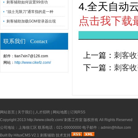
刺客辅助如何设置99倍功
4.全天自动
“战士无限刀”通常指的是一种
点击我下载
刺客辅助加载GOM登录器出现
_____________
联系我们 Contact
上一篇：
刺客收
邮件：tian7xin7@126.com
网站：
http://www.cikefz.com/
下一篇：
刺客收
网站首页
|
关于我们
|
人才招聘
|
网站地图
|
订阅RSS
Copyright 2013
http://www.cikefz.com/
刺客工作室 版权所有 All Rights Reserved
公司地址：上海徐汇区 联系电话：021-00000000 电子邮件：admin@hitux.com
Built By
HituxCMS V2.1
刺客辅助
技术支持