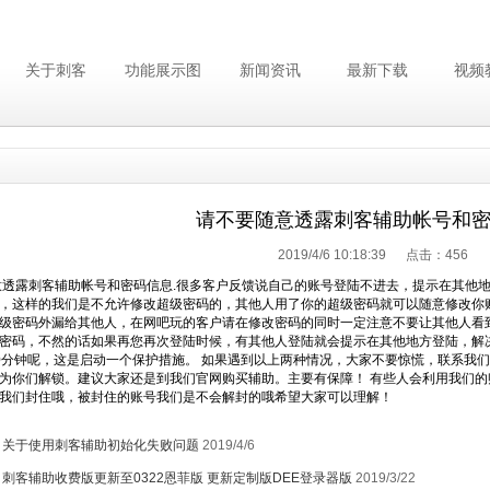
关于刺客
功能展示图
新闻资讯
最新下载
视频
请不要随意透露刺客辅助帐号和
2019/4/6 10:18:39 点击：
456
透露刺客辅助帐号和密码信息.很多客户反馈说自己的账号登陆不进去，提示在其他地
，这样的我们是不允许修改超级密码的，其他人用了你的超级密码就可以随意修改你
级密码外漏给其他人，在网吧玩的客户请在修改密码的同时一定注意不要让其他人看
密码，不然的话如果再您再次登陆时候，有其他人登陆就会提示在其他地方登陆，解决
0分钟呢，这是启动一个保护措施。 如果遇到以上两种情况，大家不要惊慌，联系我
为你们解锁。建议大家还是到我们官网购买辅助。主要有保障！ 有些人会利用我们
我们封住哦，被封住的账号我们是不会解封的哦希望大家可以理解！
：
关于使用刺客辅助初始化失败问题
2019/4/6
：
刺客辅助收费版更新至0322恩菲版 更新定制版DEE登录器版
2019/3/22