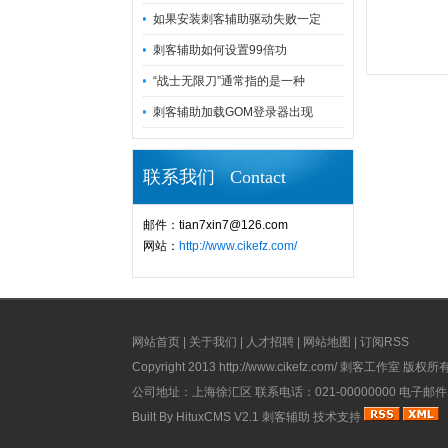
如果安装刺客辅助驱动失败一定
刺客辅助如何设置99倍功
“战士无限刀”通常指的是一种
刺客辅助加载GOM登录器出现
联系我们 Contact
邮件：tian7xin7@126.com
网站：
http://www.cikefz.com/
网站首页
|
关于我们
|
人才招聘
|
网站地图
|
订阅RSS
Copyright 2013
http://www.cikefz.com/
刺客工作室 版权所有 All
公司地址：上海徐汇区 联系电话：021-00000000 电子邮件：ad
Built By
HituxCMS V2.1
刺客辅助
技术支持